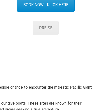
BOOK NOW - KLICK HERE
PREISE
edible chance to encounter the majestic Pacific Giant
 our dive boats. These sites are known for their
d divers seeking a true adventure.