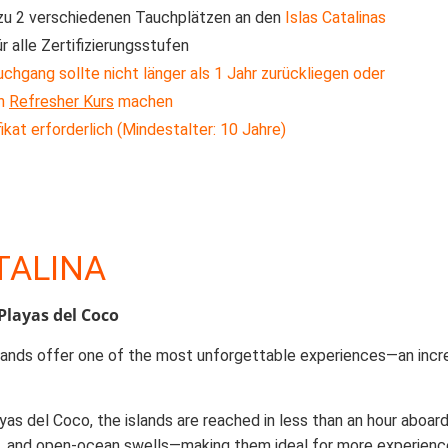
zu 2 verschiedenen Tauchplätzen an den
Islas Catalinas
r alle Zertifizierungsstufen
chgang sollte nicht länger als 1 Jahr zurückliegen oder
en
Refresher Kurs
machen
ikat erforderlich (Mindestalter: 10 Jahre)
TALINA
Playas del Coco
Islands offer one of the most unforgettable experiences—an incr
s del Coco, the islands are reached in less than an hour aboard
ts, and open-ocean swells—making them ideal for more experience