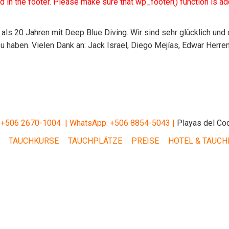
uded in the footer. Please make sure that wp_footer() function is a
ls 20 Jahren mit Deep Blue Diving. Wir sind sehr glücklich und
zu haben. Vielen Dank an: Jack Israel, Diego Mejías, Edwar Herren
: +506 2670-1004 |
WhatsApp: +506 8854-5043 |
Playas del Coc
TAUCHKURSE
TAUCHPLÄTZE
PREISE
HOTEL & TAUCH