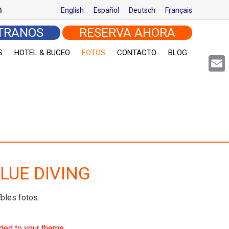
m
English
Español
Deutsch
Français
TRANOS
RESERVA AHORA
S
HOTEL & BUCEO
FOTOS
CONTACTO
BLOG
Email
LUE DIVING
bles fotos.
dded to your theme.