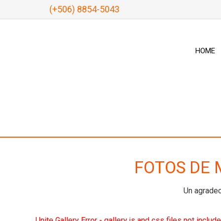
(+506) 8854-5043
HOME
FOTOS DE 
Un agradec
Unite Gallery Error - gallery js and css files not incl