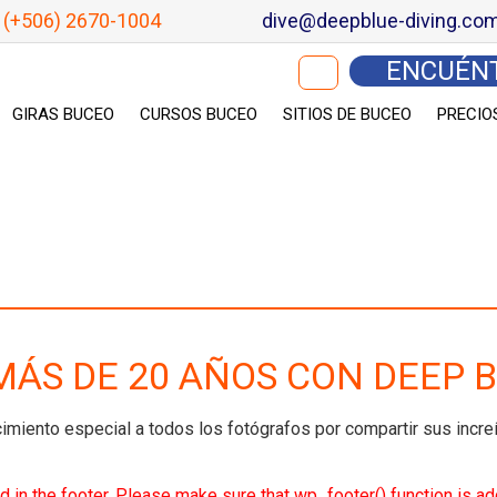
(+506) 2670-1004
dive@deepblue-diving.co
Buscar:
ENCUÉN
GIRAS BUCEO
CURSOS BUCEO
SITIOS DE BUCEO
PRECIO
MÁS DE 20 AÑOS CON DEEP B
imiento especial a todos los fotógrafos por compartir sus increí
uded in the footer. Please make sure that wp_footer() function is a